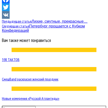
Facebook
Twitter
Предыдущая статья
Лихие, смутные, прекрасные…
VK
Следующая статья
Петербург прощается с Кубком
Конфедераций
Вам также может понравиться
598 ТАКТОВ
СмешBand раскрасил женский праздник
Новые измерения «Русской Атлантиды»