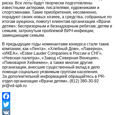
риска. Все лоты будут творчески подготовлены
известными актерами, писателями, художниками и
спортсменами. Такие приобретения, несомненно,
порадуют своих новых хозяев, а средства, собранные по
итогам аукциона, помогут клиентам организации «Врачи
детям»: беспризорным и безнадзорным ребятам; детям и
семьям, затронутым проблемой ВИЧ-инфекции,
замещающим семьям.
В предыдущие годы номинантами конкурса стали такие
компании, как «Лента», «Хлебный Дом», «Лаверна»,
«ИКЕА», «Estee Lauder Companies в России и СНГ»,
«Невская палитра», «Завод «Северная Венеция»,
«Пивоварня Хейнекен», а также многие другие
организации, внесшие существенный вклад в дело
помощи социально уязвимым группам населения.
За дополнительной информацией обращайтесь в PR-
отдел организации «Врачи детям», (812) 380-30-92
pr@vd-spb.ru
Facebook
Twitter