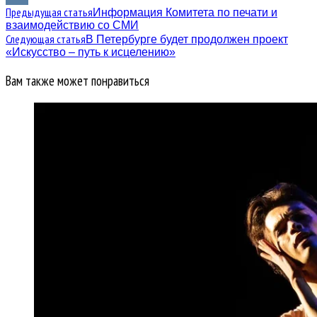
Предыдущая статья
Информация Комитета по печати и
VK
взаимодействию со СМИ
Следующая статья
В Петербурге будет продолжен проект
«Искусство – путь к исцелению»
Вам также может понравиться