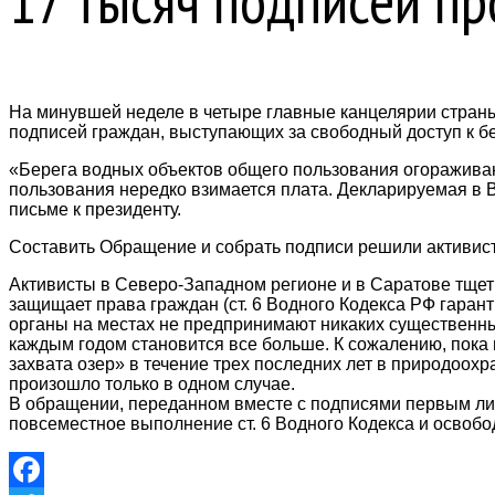
17 тысяч подписей пр
На минувшей неделе в четыре главные канцелярии стран
подписей граждан, выступающих за свободный доступ к б
«Берега водных объектов общего пользования огораживаю
пользования нередко взимается плата. Декларируемая в 
письме к президенту.
Составить Обращение и собрать подписи решили активист
Активисты в Северо-Западном регионе и в Саратове тщетн
защищает права граждан (ст. 6 Водного Кодекса РФ гаран
органы на местах не предпринимают никаких существенн
каждым годом становится все больше. К сожалению, пок
захвата озер» в течение трех последних лет в природоо
произошло только в одном случае.
В обращении, переданном вместе с подписями первым лиц
повсеместное выполнение ст. 6 Водного Кодекса и освобод