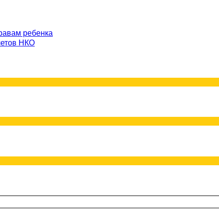
равам ребенка
четов НКО