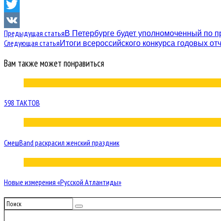
Facebook
Twitter
Предыдущая статья
В Петербурге будет уполномоченный по п
VK
Следующая статья
Итоги всероссийского конкурса годовых от
Вам также может понравиться
598 ТАКТОВ
СмешBand раскрасил женский праздник
Новые измерения «Русской Атлантиды»