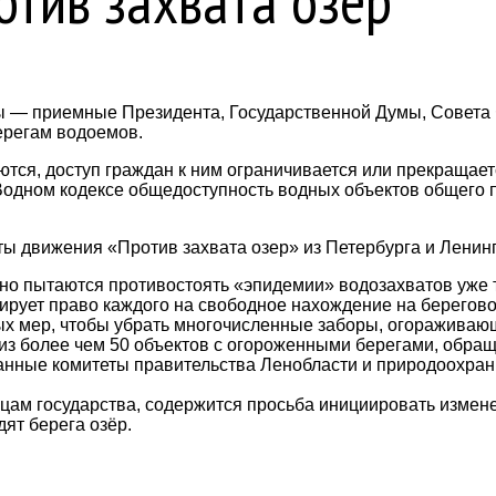
отив захвата озёр
ы — приемные Президента, Государственной Думы, Совета 
ерегам водоемов.
тся, доступ граждан к ним ограничивается или прекращает
Водном кодексе общедоступность водных объектов общего п
ы движения «Против захвата озер» из Петербурга и Ленинг
о пытаются противостоять «эпидемии» водозахватов уже три
тирует право каждого на свободное нахождение на берегов
ых мер, чтобы убрать многочисленные заборы, огораживаю
а из более чем 50 объектов с огороженными берегами, об
хранные комитеты правительства Ленобласти и природоохра
ам государства, содержится просьба инициировать измене
ят берега озёр.