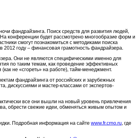
очи фандрайзинга. Поиск средств для развития людей,
. На конференции будет рассмотрено многообразие форм и
стники смогут познакомиться с методиками поиска
 в 2012 году – финансовая грамотность фандрайзера.
йзера. Они не являются специфическими именно для
ятия по таким темам, как проведение эффективных
(как не «сгореть» на работе), тайм-менеджмент.
спектам фандрайзинга от российских и зарубежных
а, дискуссиями и мастер-классами от экспертов-
рактически все они вышли на новый уровень привлечения
ва, обрести свежие идеи, обменяться живым опытом и
 скидки. Подробная информация на сайте
www.fr.crno.ru
, где