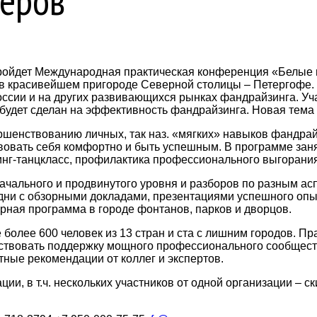
еров
ройдет Международная практическая конференция «Белые н
ня в красивейшем пригороде Северной столицы – Петергофе
ссии и на других развивающихся рынках фандрайзинга. Уча
 будет сделан на эффективность фандрайзинга. Новая тема
ршенствованию личных, так наз. «мягких» навыков фандра
твовать себя комфортно и быть успешным. В программе зан
нг-танцкласс, профилактика профессионального выгорания 
начального и продвинутого уровня и разборов по разным а
дни с обзорными докладами, презентациями успешного опыт
урная программа в городе фонтанов, парков и дворцов.
более 600 человек из 13 стран и ста с лишним городов. П
увствовать поддержку мощного профессионального сообщест
ные рекомендации от коллег и экспертов.
ции, в т.ч. нескольких участников от одной организации –