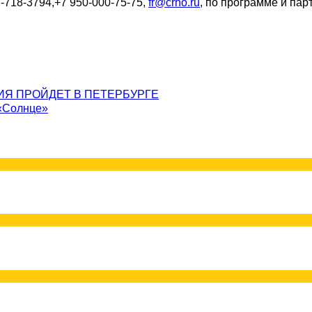
-718-3794,+7 950-000-75-75,
fr@crno.ru
, по программе и пар
Я ПРОЙДЕТ В ПЕТЕРБУРГЕ
 «Солнце»