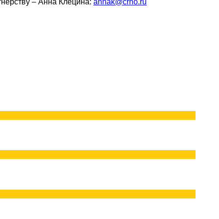
тнерству – Анна Клёцина:
annak@crno.ru