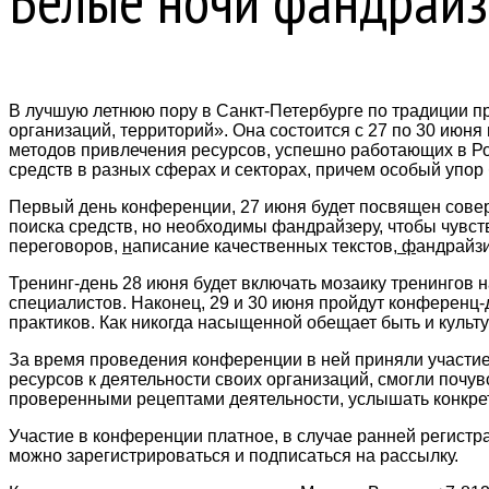
Белые ночи фандрайз
В лучшую летнюю пору в Санкт-Петербурге по традиции п
организаций, территорий». Она состоится с 27 по 30 ию
методов привлечения ресурсов, успешно работающих в Ро
средств в разных сферах и секторах, причем особый упор
Первый день конференции, 27 июня будет посвящен сове
поиска средств, но необходимы фандрайзеру, чтобы чувс
переговоров,
н
аписание качественных текстов
, ф
андрайзи
Тренинг-день 28 июня будет включать мозаику тренингов 
специалистов. Наконец, 29 и 30 июня пройдут конференц-
практиков. Как никогда насыщенной обещает быть и культ
За время проведения конференции в ней приняли участие 
ресурсов к деятельности своих организаций, смогли поч
проверенными рецептами деятельности, услышать конкрет
Участие в конференции платное, в случае ранней регистра
можно зарегистрироваться и подписаться на рассылку.