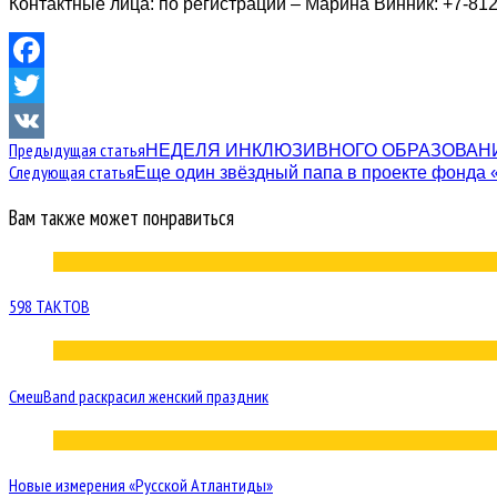
Контактные лица: по регистрации – Марина Винник: +7-812
Facebook
Twitter
Предыдущая статья
НЕДЕЛЯ ИНКЛЮЗИВНОГО ОБРАЗОВАНИ
VK
Следующая статья
Еще один звёздный папа в проекте фонда
Вам также может понравиться
598 ТАКТОВ
СмешBand раскрасил женский праздник
Новые измерения «Русской Атлантиды»