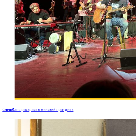
СмешBand раскрасил женский праздник