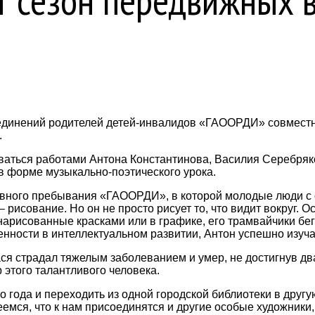
 сезон передвижных 
единений родителей детей-инвалидов «ГАООРДИ» совместно
.
ваться работами Антона Константинова, Василия Серебряк
 форме музыкально-поэтического урока.
дневного пребывания «ГАООРДИ», в которой молодые люди 
рисование. Но он не просто рисует то, что видит вокруг. О
нарисованные красками или в графике, его трамвайчики бег
нности в интеллектуальном развитии, Антон успешно изуча
ася страдал тяжелым заболеванием и умер, не достигнув дв
этого талантливого человека.
о года и переходить из одной городской библиотеки в друг
мся, что к нам присоединятся и другие особые художники