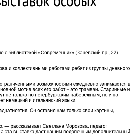
выставок особых
 с библиотекой «Современник» (Заневский пр., 32)
ова и коллективными работами ребят из группы дневного
с ограниченными возможностями ежедневно занимаются в
сновной мотив всех его работ – это трамваи. Старинные и
ут не только по петербуржским набережным, но и по
ет немецкий и итальянский языки.
адцатилетия. Он оставил нам только свои картины,
ую, — рассказывает Светлана Морозова, педагог
, а эта выставка даст нашим подопечным дополнительный