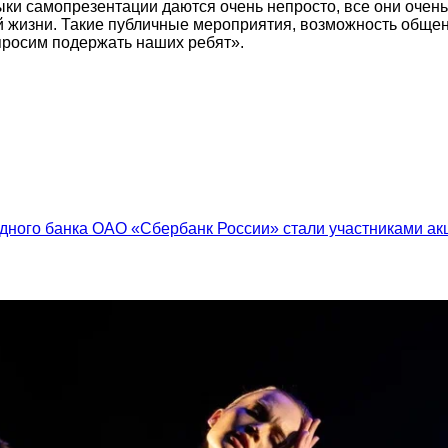
ыки самопрезентации даются очень непросто, все они очень
жизни. Такие публичные мероприятия, возможность общени
просим подержать наших ребят».
ного банка ОАО «Сбербанк России» стали участниками акц