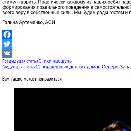
стимул творить. Практически каждому из наших ребят нав
формирования правильного поведения в самостоятельной 
всего веру в собственные силы. Мы будем рады гостям и 
Галина Артеменко, АСИ
Facebook
Twitter
Предыдущая статья
Стихи наощупь
VK
Следующая статья
11 подшефных детских домов Северо-Запад
Вам также может понравиться