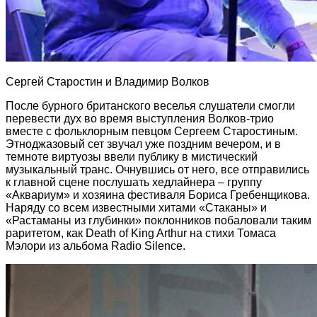
Сергей Старостин и Владимир Волков
После бурного британского веселья слушатели смогли
перевести дух во время выступления Волков-трио
вместе с фольклорным певцом Сергеем Старостиным.
Этноджазовый сет звучал уже поздним вечером, и в
темноте виртуозы ввели публику в мистический
музыкальный транс. Очнувшись от него, все отправились
к главной сцене послушать хедлайнера – группу
«Аквариум» и хозяина фестиваля Бориса Гребенщикова.
Наряду со всем известными хитами «Стаканы» и
«Растаманы из глубинки» поклонников побаловали таким
раритетом, как Death of King Arthur на стихи Томаса
Мэлори из альбома Radio Silence.