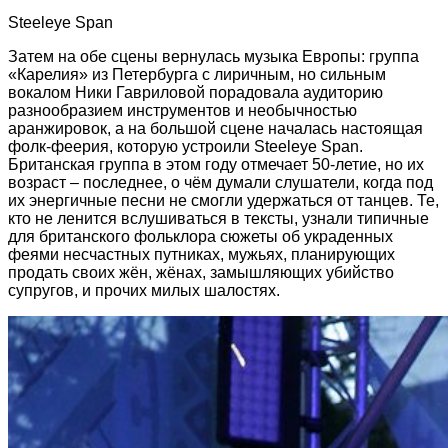
Steeleye Span
Затем на обе сцены вернулась музыка Европы: группа
«Карелия» из Петербурга с лиричным, но сильным
вокалом Ники Гавриловой порадовала аудиторию
разнообразием инструментов и необычностью
аранжировок, а на большой сцене началась настоящая
фолк-феерия, которую устроили Steeleye Span.
Британская группа в этом году отмечает 50-летие, но их
возраст – последнее, о чём думали слушатели, когда под
их энергичные песни не смогли удержаться от танцев. Те,
кто не ленится вслушиваться в тексты, узнали типичные
для британского фольклора сюжеты об украденных
феями несчастных путниках, мужьях, планирующих
продать своих жён, жёнах, замышляющих убийство
супругов, и прочих милых шалостях.