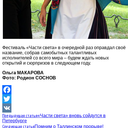
Фестиваль «Части света» в очередной раз оправдал своё
название, собрав самобытных талантливых
исполнителей со всего мира – будем ждать новых
открытий и сюрпризов в следующем году.
Ольга МАКАРОВА
Фото: Родион СОСНОВ
Facebook
Twitter
Предыдущая статья
«Части света» вновь сойдутся в
VK
Петербурге
Следующая статья
Помним о Таллинском прорыве!