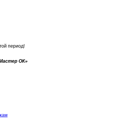
той период!
Мастер ОК»
икам