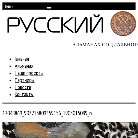
Главная
Альманах
Наши проекты
Партнеры
Новости
Контакты
12048869_907215809359156_1905015089_n