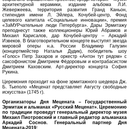
архитектурной керамики, издание альбома Л.И.
Жевержеева, территория развития Гранд Каньон,
стипендия имени Л. Эйлера, Кочубей-центр, Фонд
целевого капитала «Социальные инновации», премия
«ЗаМУРчательные люди Петербурга». Дары Эрмитажу
преподнесут также коллекционеры Юрий Абрамов и
Михаил Карисалов, дар Кочубей-центру – Аркадий
Извеков. В благотворительном концерте выступят звезда
мировой оперы н.а. России Владимир Галузин
(концертмейстер Наталья Дудик), победитель шоу
«Голос» Петр Захаров и оркестр «Антон тут рядом» с
саксофонистом Дмитрием Фёдоровым и контрабасистом
Дмитрием Каховским. Арт-директор концерта София
Рукина.
Церемония проходит на фоне эрмитажного шедевра Дж.
Б. Тьеполо «Меценат представляет Августу свободные
искусства» (1745 г).
Организаторы Дня Мецената – Государственный
Эрмитаж и альманах «Русский Меценат». Церемонию
по традиции проведут генеральный директор музея
Михаил Пиотровский и главный редактор альманаха
Аркадий Соснов. Генеральный партнер Дня
Мецената-2019: