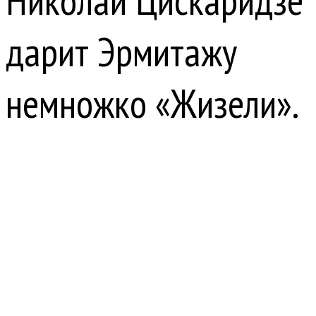
Николай Цискаридзе
дарит Эрмитажу
немножко «Жизели».