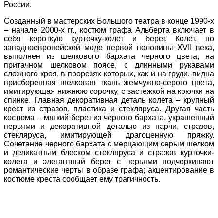
России.
Созданный в мастерских Большого театра в конце 1990-х
– начале 2000-х гг., костюм графа Альберта включает в
себя короткую курточку-колет и берет. Колет, по
западноевропейской моде первой половины XVII века,
выполнен из шелкового бархата черного цвета, на
притачном шелковом поясе, с длинными рукавами
сложного кроя, в прорезях которых, как и на груди, видна
присборенная шелковая ткань жемчужно-серого цвета,
имитирующая нижнюю сорочку, с застежкой на крючки на
спинке. Главная декоративная деталь колета – крупный
крест из стразов, пластика и стекляруса. Другая часть
костюма – мягкий берет из черного бархата, украшенный
перьями и декоративной деталью из парчи, стразов,
стекляруса, имитирующей драгоценную пряжку.
Сочетание черного бархата с мерцающим серым шелком
и деликатным блеском стекляруса и стразов курточки-
колета и элегантный берет с перьями подчеркивают
романтические черты в образе графа; акцентирование в
костюме креста сообщает ему трагичность.