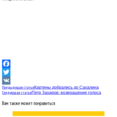
Facebook
Twitter
Предыдущая статья
Картины добрались до Сахалина
VK
Следующая статья
Петр Захаров: возвращение голоса
Вам также может понравиться