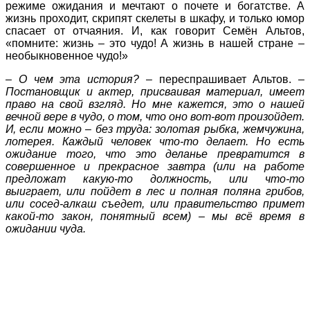
режиме ожидания и мечтают о почете и богатстве. А
жизнь проходит, скрипят скелеты в шкафу, и только юмор
спасает от отчаяния. И, как говорит Семён Альтов,
«помните: жизнь – это чудо! А жизнь в нашей стране –
необыкновенное чудо!»
– О чем эта история?
– переспрашивает Альтов. –
Постановщик и актер, присваивая материал, имеет
право на свой взгляд. Но мне кажется, это о нашей
вечной вере в чудо, о том, что оно вот-вот произойдет.
И, если можно – без труда: золотая рыбка, жемчужина,
лотерея. Каждый человек что-то делает. Но есть
ожидание того, что это деланье превратится в
совершенное и прекрасное завтра (или на работе
предложат какую-то должность, или что-то
выиграет, или пойдет в лес и полная поляна грибов,
или сосед-алкаш съедет, или правительство примет
какой-то закон, понятный всем) – мы всё время в
ожидании чуда.