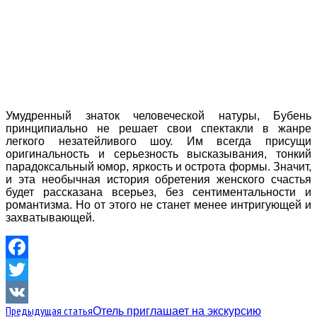
Умудренный знаток человеческой натуры, Бубень
принципиально не решает свои спектакли в жанре
легкого незатейливого шоу. Им всегда присущи
оригинальность и серьезность высказывания, тонкий
парадоксальный юмор, яркость и острота формы. Значит,
и эта необычная история обретения женского счастья
будет рассказана всерьез, без сентиментальности и
романтизма. Но от этого не станет менее интригующей и
захватывающей.
Facebook
Twitter
Предыдущая статья
Отель приглашает на экскурсию
VK