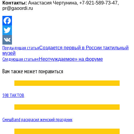
Контакты:
Анастасия Чертунина, +7-921-589-73-47,
pr@gaoordi.ru
Facebook
Twitter
Предыдущая статья
Создается первый в России тактильный
VK
музей
Следующая статья
«Неотчуждаемое» на форуме
Вам также может понравиться
598 ТАКТОВ
СмешBand раскрасил женский праздник