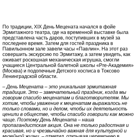
По традиции, XIX День Мецената начался в фойе
Эрмитажного театра, где на временной выставке была
представлена часть даров, поступивших в музей за
последнее время. Затем для гостей праздника в
Павильонном зале завели часы «Павлин». На этот раз
совершить экскурсию по Эрмитажу, а затем увидеть, как
оживает роскошная механическая игрушка, смогли
учащиеся Центральной балетной школы «Pre-Академия»
(Москва) и подопечные Детского хосписа в Токсово
Ленинградской области.
–
День Мецената – это уникальная эрмитажная
традиция. Это – замечательный праздник, когда мы
говорим спасибо меценатам и благотворителям. Мы
хотим, чтобы уважение к меценатам выражалось не
только словами, но и делом, чтобы их деятельность
ценили в обществе, чтобы спасибо говорили как можно
чаще. Поэтому День Мецената – наша
пропагандистская акция. Она не только радостная и
красивая, но и чрезвычайно важная для культурной и
музейной жизни,
– отметил, открывая церемонию в