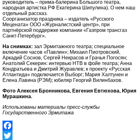
руководитель – прима-балерина Большого театра,
народная артистка РФ Екатерина Шипулина). О нем наш
отдельный рассказ.
Соорганизатор праздника – издатель «Русского
Мецената» ООО «Журналистский центр», при
партнёрской поддержке компании «Газпром трансгаз
Санкт-Петербург».
На снимках:
зал Эрмитажного театра; специальное
включение часов «Павлин»; Михаил Пиотровский,
Аркадий Соснов, Сергей Некрасов и Грачья Погосян;
Анатолий Секерин: интервью НТВ в фойе театра; Анна
Кондратьева и Дмитрий Журавлев; к проекту «Русская
Атлантида» подключается Выборг; Мария Халтунен и
Елена Лавина (РЭМ); юбиляр Георгий Вилинбахов.
Фото Алексея Бронникова, Евгения Евтюхова, Юрия
Мурашкина.
Использованы материалы пресс-службы
Государственного Эрмитажа
Facebook