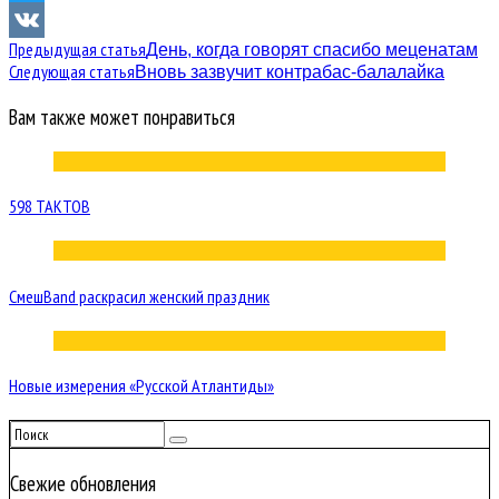
Twitter
Предыдущая статья
День, когда говорят спасибо меценатам
VK
Следующая статья
Вновь зазвучит контрабас-балалайка
Вам также может понравиться
598 ТАКТОВ
СмешBand раскрасил женский праздник
Новые измерения «Русской Атлантиды»
Свежие обновления