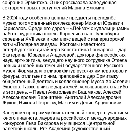
собрание Эрмитажа. О них рассказала заведующая
сектором новых поступлений Марина Блюмин.
В 2024 году особенно ценные предметы преподнёс
музею потомственный коллекционер Михаил Юрьевич
Карисалов. Среди его даров – «Пейзаж с купальщицами»
работы художника школы Корнелиса ван Пуленбурга
середины XVII века и комплекс вещей с императорской
яхты «Полярная звезда». Костюмы известного
петербургского дизайнера Константина Гончарова – дар
Екатерины Юрьевны Андреевой, доктора философских
наук, арт-критика, ведущего научного сотрудника Отдела
новых и новейших течений Государственного Русского
музея. Формы для отливок фигур русских императоров и
фигуры, отлитые по ним, преподнёс в дар Эрмитажу
общественный деятель и коллекционер Мусса Хабалевич
Экзеков. Также в числе дарителей, услышавших спасибо
в этот день, – Павел Анатольевич Башмаков, Алексей
Александрович Бернштейн, Анатолий Александрович
Жуков, Николя Петреску, Максим и Денис Арциновичи.
Завершил программу блистательный концерт с участием
юного пианиста, лауреата российских и международных
конкурсов Льва Бакирова и учащихся Центральной
балетной школы Pre-Академия (художественный