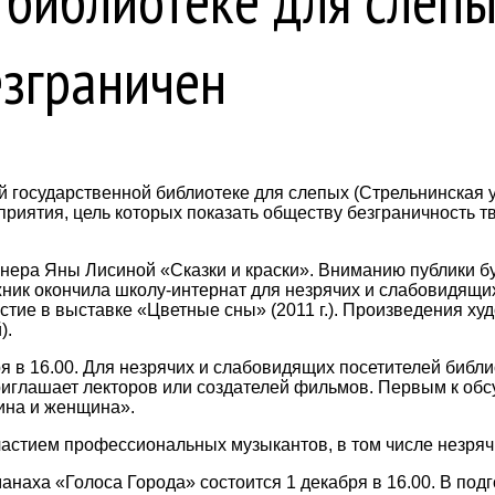
 библиотеке для слепы
езграничен
государственной библиотеке для слепых (Стрельнинская ул.,
риятия, цель которых показать обществу безграничность т
нера Яны Лисиной «Сказки и краски». Вниманию публики б
ник окончила школу-интернат для незрячих и слабовидящих
тие в выставке «Цветные сны» (2011 г.). Произведения худо
).
ря в 16.00. Для незрячих и слабовидящих посетителей биб
риглашает лекторов или создателей фильмов. Первым к об
ина и женщина».
астием профессиональных музыкантов, в том числе незрячих
наха «Голоса Города» состоится 1 декабря в 16.00. В подг