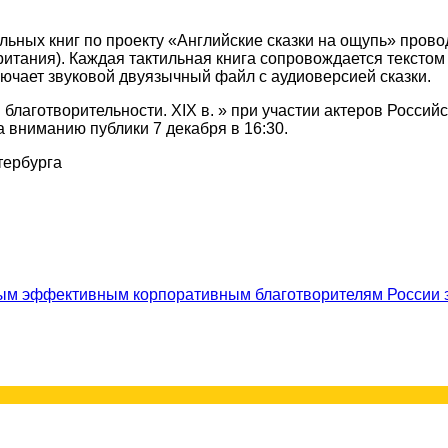
ьных книг по проекту «Английские сказки на ощупь» провод
итания). Каждая тактильная книга сопровождается текстом
чает звуковой двуязычный файл с аудиоверсией сказки.
лаготворительности. XIX в. » при участии актеров Российс
 вниманию публики 7 декабря в 16:30.
тербурга
мым эффективным корпоративным благотворителям России з