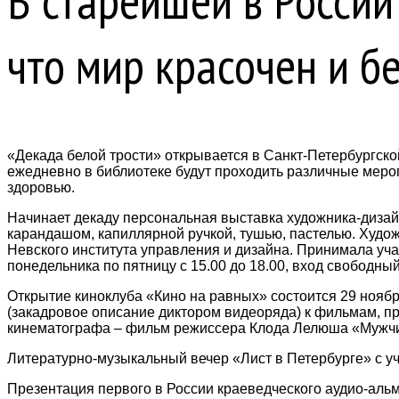
В старейшей в России
что мир красочен и б
«Декада белой трости» открывается в Санкт-Петербургской 
ежедневно в библиотеке будут проходить различные мероп
здоровью.
Начинает декаду персональная выставка художника-дизай
карандашом, капиллярной ручкой, тушью, пастелью. Худож
Невского института управления и дизайна. Принимала учас
понедельника по пятницу с 15.00 до 18.00, вход свободный
Открытие киноклуба «Кино на равных» состоится 29 нояб
(закадровое описание диктором видеоряда) к фильмам, п
кинематографа – фильм режиссера Клода Лелюша «Мужч
Литературно-музыкальный вечер «Лист в Петербурге» с уч
Презентация первого в России краеведческого аудио-альма