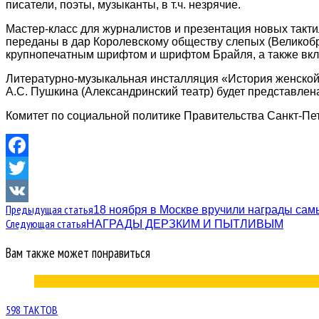
писатели, поэты, музыканты, в т.ч. незрячие.
Мастер-класс для журналистов и презентация новых тактил
переданы в дар Королевскому обществу слепых (Великобр
крупнопечатным шрифтом и шрифтом Брайля, а также вклю
Литературно-музыкальная инсталляция «История женской б
А.С. Пушкина (Александринский театр) будет представлена
Комитет по социальной политике Правительства Санкт-Пе
Facebook
Twitter
Предыдущая статья
18 ноября в Москве вручили награды са
VK
Следующая статья
НАГРАДЫ ДЕРЗКИМ И ПЫТЛИВЫМ
Вам также может понравиться
598 ТАКТОВ