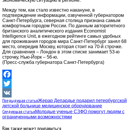
экономическую ситуацию в регионе.
Между тем, как стало известно накануне, в
подтверждение информации, озвученной губернатором
Санкт-Петербурга, северная столица признана самым
комфортным городом России. По данным авторитетного
британского аналитического издания Economist
Intelligence Unit, в ежегодном рейтинге самых удобных
для проживания городов мира Санкт-Петербург занял 68
место, опередив Москву, которая стоит на 70-й строчке.
Для сравнения – Лондон в этом списке занимает 53-ю
строчку, Нью-Йорк – 56-ю.
(Пресс-служба губернатора Санкт-Петербурга)
Facebook
Twitter
Предыдущая статья
Жерар Депардье подарил петербургской
VK
детской больнице медицинское оборудование
Следующая статья
Молодые ученые СЗФО помогут людям с
ограниченными возможностями
Вам также может понравиться