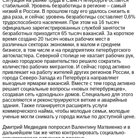
Ситуация на рынке труда в Санкт-Петербурге остается
стабильной. Уровень безработицы в регионе – самый
низкий в России. В прошлом году его удалось снизить в
два раза, и сейчас уровень безработицы составляет 0,6%
трудоспособного населения. При этом на 16 тысяч
официально зарегистрированных службой занятости
безработных приходится 65 тысяч вакансий. За короткое
время создано 20 тысяч новых рабочих мест в
различных секторах экономики, в малом и среднем
бизнесе, в том числе и на предприятиях петербургcкого
автокластера. Северной столице не хватает рабочих рук,
однако городское правительство решило сократить
количество рабочих мигрантов. И сейчас город активно
привлекает на работу жителей других регионов России, в
города Северо-Запада из Петербурга направляют
выездные ярмарки вакансий. Вместе с тем город активно
решает социальные вопросы «новых петербуржцев»,
создавая сеть «доходных» домов. Специально для этого
расселяются и реконструируются ветхие и аварийные
здания. Также планируется расширять услуги
коммерческого найма, чтобы молодые семьи, молодые
ученые могли снимать у города жилье по доступной цене.
Дмитрий Медведев попросил Валентину Матвиенко и в
дальнейшем так же четко контролировать социально-