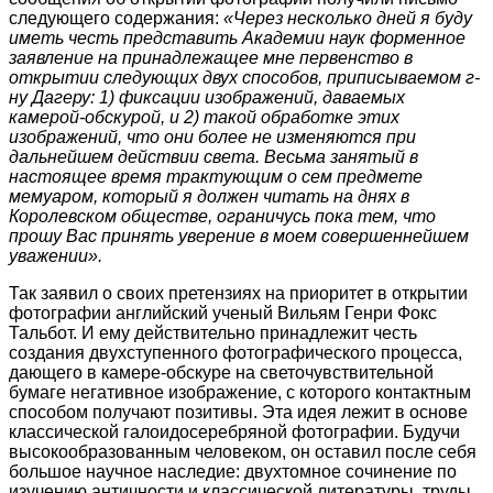
следующего содержания:
«Через несколько дней я буду
иметь честь представить Академии наук форменное
заявление на принадлежащее мне первенство в
открытии следующих двух способов, приписываемом г-
ну Дагеру: 1) фиксации изображений, даваемых
камерой-обскурой, и 2) такой обработке этих
изображений, что они более не изменяются при
дальнейшем действии света. Весьма занятый в
настоящее время трактующим о сем предмете
мемуаром, который я должен читать на днях в
Королевском обществе, ограничусь пока тем, что
прошу Вас принять уверение в моем совершеннейшем
уважении».
Так заявил о своих претензиях на приоритет в открытии
фотографии английский ученый Вильям Генри Фокс
Тальбот. И ему действительно принадлежит честь
создания двухступенного фотографического процесса,
дающего в камере-обскуре на светочувствительной
бумаге негативное изображение, с которого контактным
способом получают позитивы. Эта идея лежит в основе
классической галоидосеребряной фотографии. Будучи
высокообразованным человеком, он оставил после себя
большое научное наследие: двухтомное сочинение по
изучению античности и классической литературы, труды