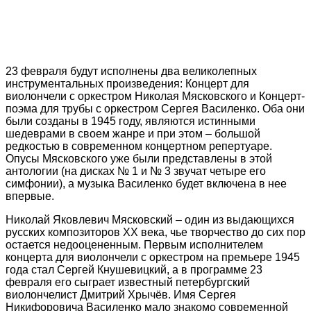
23 февраля будут исполнены два великолепных
инструментальных произведения: Концерт для
виолончели с оркестром Николая Мясковского и Концерт-
поэма для трубы с оркестром Сергея Василенко. Оба они
были созданы в 1945 году, являются истинными
шедеврами в своем жанре и при этом – большой
редкостью в современном концертном репертуаре.
Опусы Мясковского уже были представлены в этой
антологии (на дисках № 1 и № 3 звучат четыре его
симфонии), а музыка Василенко будет включена в нее
впервые.
Николай Яковлевич Мясковский – один из выдающихся
русских композиторов XX века, чье творчество до сих пор
остается недооцененным. Первым исполнителем
концерта для виолончели с оркестром на премьере 1945
года стал Сергей Кнушевицкий, а в программе 23
февраля его сыграет известный петербургский
виолончелист Дмитрий Хрычёв. Имя Сергея
Никифоровича Василенко мало знакомо современной