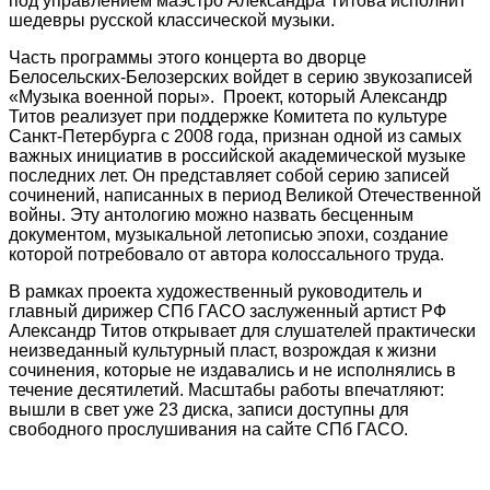
под управлением маэстро Александра Титова исполнит
шедевры русской классической музыки.
Часть программы этого концерта во дворце
Белосельских-Белозерских войдет в серию звукозаписей
«Музыка военной поры». Проект, который Александр
Титов реализует при поддержке Комитета по культуре
Санкт-Петербурга с 2008 года, признан одной из самых
важных инициатив в российской академической музыке
последних лет. Он представляет собой серию записей
сочинений, написанных в период Великой Отечественной
войны. Эту антологию можно назвать бесценным
документом, музыкальной летописью эпохи, создание
которой потребовало от автора колоссального труда.
В рамках проекта художественный руководитель и
главный дирижер СПб ГАСО заслуженный артист РФ
Александр Титов открывает для слушателей практически
неизведанный культурный пласт, возрождая к жизни
сочинения, которые не издавались и не исполнялись в
течение десятилетий. Масштабы работы впечатляют:
вышли в свет уже 23 диска, записи доступны для
свободного прослушивания на сайте СПб ГАСО.