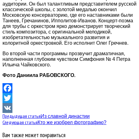
аудитории. Он был талантливым представителем русской
классической школы, с золотой медалью окончил
Московскую консерваторию, где его наставниками были
Танеев, Гречанинов, Ипполитов-Иванов. Концерт-поэма
для трубы с оркестром ярко демонстрирует творческий
стиль композитора, с оригинальной мелодикой,
изобретательностью музыкального развития и
колоритной оркестровкой. Его исполнит Олег Гречнев.
Во второй части программы прозвучит драматичная,
наполненная глубоким чувством Симфония № 4 Петра
Ильича Чайковского.
Фото Даниила РАБОВСКОГО.
Facebook
Twitter
Предыдущая статья
Из славной династии
VK
Следующая статья
Кто же изобрел фотографию?
Вам также может понравиться