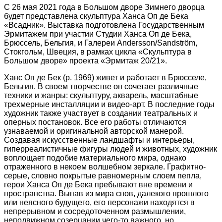
С 26 мая 2021 года в Большом дворе Зимнего дворца
будет представлена скульптура Ханса Оп де Бека
«Всадник». Выставка подготовлена Государственным
Эрмитажем при участии Студии Ханса Оп де Бека,
Брюссель, Бельгия, и Галереи Andersson/Sandström,
Стокгольм, Швеция, в рамках цикла «Скульптура в
Большом дворе» проекта «Эрмитаж 20/21».
Ханс Оп де Бек (р. 1969) живет и работает в Брюсселе,
Бельгия. В своем творчестве он сочетает различные
техники и жанры: скульптуру, акварель, масштабные
трехмерные инсталляции и видео-арт. В последние годы
художник также участвует в создании театральных и
оперных постановок. Все его работы отличаются
узнаваемой и оригинальной авторской манерой.
Создавая искусственные ландшафты и интерьеры,
гиперреалистичные фигуры людей и животных, художник
воплощает подобие материального мира, однако
отраженного в некоем волшебном зеркале. Графитно-
серые, словно покрытые равномерным слоем пепла,
герои Ханса Оп де Бека пребывают вне времени и
пространства. Выпав из мира снов, далекого прошлого
или неясного будущего, его персонажи находятся в
непрерывном и сосредоточенном размышлении,
неподвижном созерцании чего-то важного, но