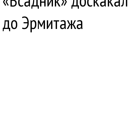
«Всадник» доскакал
до Эрмитажа