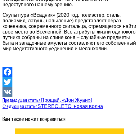
недоступного нашему зрению.
Скульптура «Всадник» (2020 год, полиэстер, сталь,
полиамид, латунь; напыление) представляет образ
кочевника, современного скитальца, стремящегося найти
свое место во Вселенной. Все атрибуты жизни одинокого
путника собраны на спине коня – случайные предметы
быта и загадочные амулеты составляют его собственный
мир медитативного уединения и меланхолии.
Facebook
Twitter
Предыдущая статья
Прощай, «Дон Жуан»!
VK
Следующая статья
STEREOLETO: новая волна
Вам также может понравиться