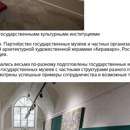
 государственными культурными институциями
 Партнёрство государственных музеев и частных организац
й архитектурной художественной керамики «Керамарх», Ро
цев.
ались весьма по-разному подготовлены государственные и ч
осударственных музеев с частными структурами разного п
ассмотрены успешные примеры сотрудничества и возможные 