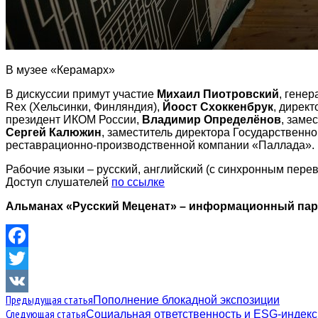
В музее «Керамарх»
В дискуссии примут участие
Михаил Пиотровский
, гене
Rex (Хельсинки, Финляндия),
Йоост Схоккенбрук
, директ
президент ИКОМ России,
Владимир Определёнов
, заме
Сергей Калюжин
, заместитель директора Государственно
реставрационно-производственной компании «Паллада»
Рабочие языки ‒ русский, английский (с синхронным перев
Доступ слушателей
по ссылке
Альманах «Русский Меценат» – информационный парт
Facebook
Twitter
Предыдущая статья
Пополнение блокадной экспозиции
VK
Следующая статья
Социальная ответственность и ESG-индекс