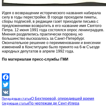
Идея о возвращении исторического названия набирала
силу в годы перестройки. В городе проходили пикеты,
сборы подписей, в редакции газет приходили письма с
предложениями возвратить в его название имя Святого
Петра. 12 июня 1991 года состоялся опрос ленинградцев.
Мнения разделились практически поровну, но
большинство высказалось за Санкт-Петербург.
Окончательное решение о переименовании и внесении
изменений в Конституцию было принято на 6-м Съезде
народных депутатов в апреле 1992 года.
По материалам пресс-службы ГМИ
Facebook
Twitter
Предыдущая статья
О Бехтеревой, опередившей время
VK
Следующая статья
По чертежам де Сент-Илера