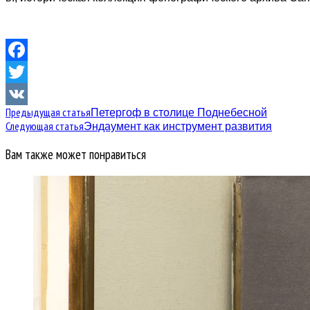
Facebook
Twitter
Предыдущая статья
Петергоф в столице Поднебесной
VK
Следующая статья
Эндаумент как инструмент развития
Вам также может понравиться