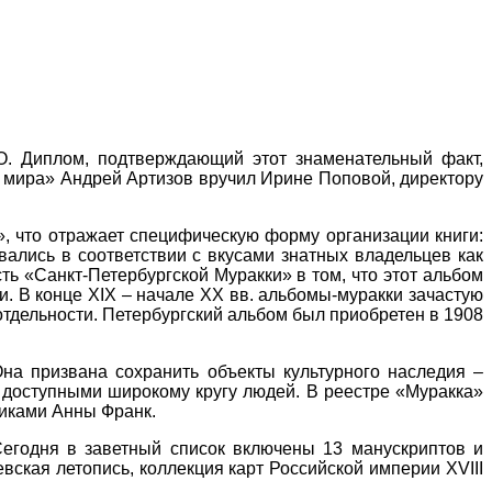
. Диплом, подтверждающий этот знаменательный факт,
 мира» Андрей Артизов вручил Ирине Поповой, директору
», что отражает специфическую форму организации книги:
лись в соответствии с вкусами знатных владельцев как
ть «Санкт-Петербургской Муракки» в том, что этот альбом
и. В конце XIX – начале XX вв. альбомы-муракки зачастую
тдельности. Петербургский альбом был приобретен в 1908
а призвана сохранить объекты культурного наследия –
х доступными широкому кругу людей. В реестре «Муракка»
никами Анны Франк.
егодня в заветный список включены 13 манускриптов и
вская летопись, коллекция карт Российской империи XVIII