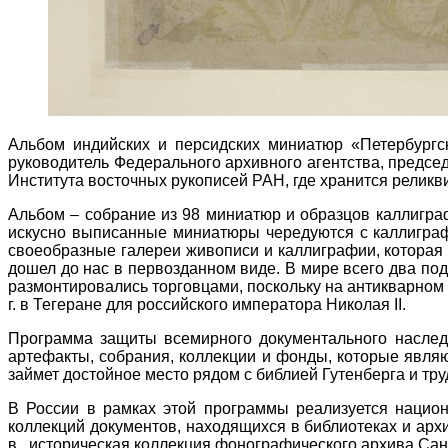
Альбом индийских и персидских миниатюр «Петербург
руководитель Федерального архивного агентства, предс
Института восточных рукописей РАН, где хранится реликв
Альбом – собрание из 98 миниатюр и образцов каллиграф
искусно выписанные миниатюры чередуются с каллиграф
своеобразные галереи живописи и каллиграфии, которая в
дошел до нас в первозданном виде. В мире всего два под
размонтировались торговцами, поскольку на антикварном
г. в Тегеране для российского императора Николая II.
Программа защиты всемирного документального наслед
артефакты, собрания, коллекции и фонды, которые являю
займет достойное место рядом с библией Гутенберга и т
В России в рамках этой программы реализуется нацио
коллекций документов, находящихся в библиотеках и архи
в., историческая коллекция фонографического архива Сан