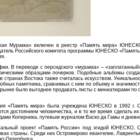
ская Муракка» включен в реестр «Память мира» ЮНЕСКО
едатель Российского комитета программы ЮНЕСКО «Память
ия.
ии. В переводе с персидского «муракка» – «заплатанный
ическими образцами почерков. Подобные альбомы создава
 странах Востока также считалась искусством. Уникальнос
обных памятника, сравнимых с ним по объему и значимост
 рынке было выгоднее продавать листы с миниатюрами по о
ия «Память мира» была учреждена ЮНЕСКО в 1992 г. Он
тся достоянием человечества, и в то же время сделать и
рудами Коперника, путевым журналом Васко да Гамы и днев
нальный проект «Память России» под эгидой ЮНЕСКО. С
вах страны. Среди них Остромирово евангелие, Лаврентье
кт-Петербурга.